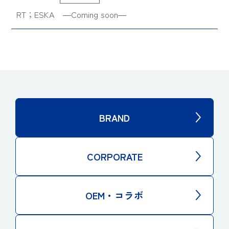
RT；ESKA ―Coming soon―
BRAND
CORPORATE
OEM・コラボ