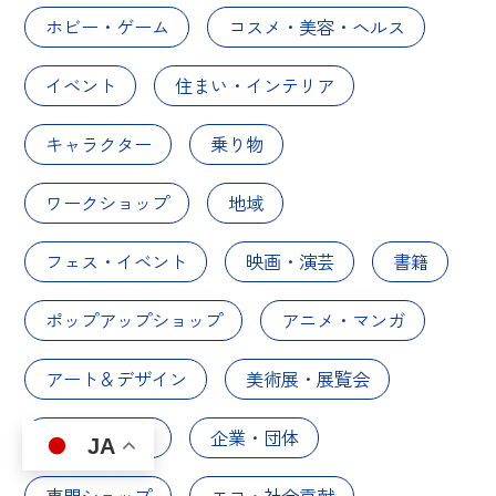
ホビー・ゲーム
コスメ・美容・ヘルス
イベント
住まい・インテリア
キャラクター
乗り物
ワークショップ
地域
フェス・イベント
映画・演芸
書籍
ポップアップショップ
アニメ・マンガ
アート＆デザイン
美術展・展覧会
ベーストート
企業・団体
JA