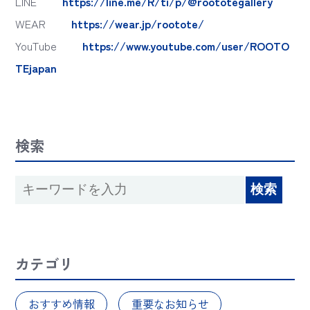
LINE
https://line.me/R/ti/p/@roototegallery
WEAR
https://wear.jp/rootote/
YouTube
https://www.youtube.com/user/ROOTO
TEjapan
検索
カテゴリ
おすすめ情報
重要なお知らせ