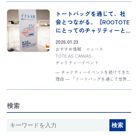
いをきっかけにアップサイクルプロジ
ェクトに取り組んでいます。お客様の
トートバッグを通じて、社
安全を願い日々業務に励む整備士の
会とつながる。【ROOTOTE
方々の […]
にとってのチャリティーと
は：前編 】
2026.01.23
おすすめ情報
ニュース
TOTE AS CANVAS
チャリティーイベント
― チャリティーイベントを続けてきた
理由 ― 「トートバッグを通じて世界
に感動を広げ、社会をより良くする存
在でありたい。」私たちトートバッグ
専門ブランドROOTOTE（ルートー
検索
ト）は、そんな想いを胸に、ものづく
りを続けて […]