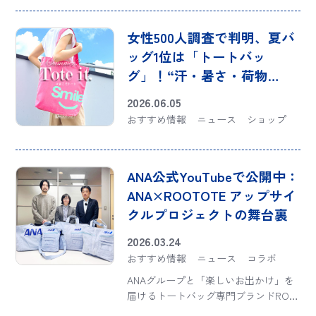
女性500人調査で判明、夏バ
ッグ1位は「トートバッ
グ」！“汗・暑さ・荷物
増”のリアルな夏の悩みに応
2026.06.05
える「#夏こそトート」フェ
おすすめ情報
ニュース
ショップ
ア、6月5日より開催
ANA公式YouTubeで公開中：
ANA×ROOTOTE アップサイ
クルプロジェクトの舞台裏
2026.03.24
おすすめ情報
ニュース
コラボ
ANAグループと「楽しいお出かけ」を
届けるトートバッグ専門ブランドROO
TOTE（ルートート）は、2020年の出会