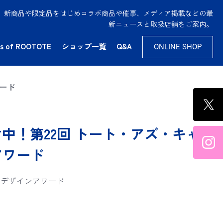
供。新商品や限定品をはじめコラボ商品や催事、メディア掲載などの最
新ニュースと取扱店舗をご案内。
s of ROOTOTE
ショップ一覧
Q&A
ONLINE SHOP
ワード
付中！第22回 トート・アズ・キャ
アワード
ドデザインアワード