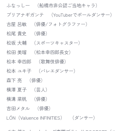
ふなっしー （船橋市非公認ご当地キャラ）
ブリアナギガンテ （YouTuberでポールダンサー）
古屋 呂敏 （俳優/フォトグラファー）
松尾 貴史 （俳優）
松坂 大輔 （スポーツキャスター）
松田 美瑠 （松本幸四郎長女）
松本 幸四郎 （歌舞伎俳優）
松本 ユキ子 （バレエダンサー）
森下 亮 （俳優）
横澤 夏子 （芸人）
横溝 菜帆 （俳優）
吉田メタル （俳優）
LÓN（Valuence INFINITIES） （ダンサー）