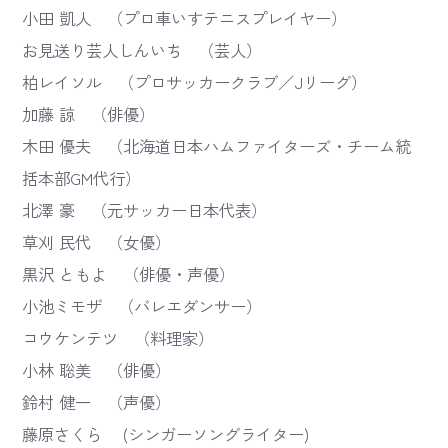
小田 凱人 （プロ車いすテニスプレイヤー）
お見送り芸人しんいち （芸人）
柏レイソル （プロサッカークラブ／Jリーグ）
加藤 諒 （俳優）
木田 優夫 （北海道日本ハムファイターズ・チーム統
括本部GM代行）
北澤 豪 （元サッカー日本代表）
草刈 民代 （女優）
黒沢 ともよ （俳優・声優）
小池ミモザ （バレエダンサー）
コウケンテツ （料理家）
小林 聡美 （俳優）
鈴村 健一 （声優）
藤原さくら (シンガーソングライター)