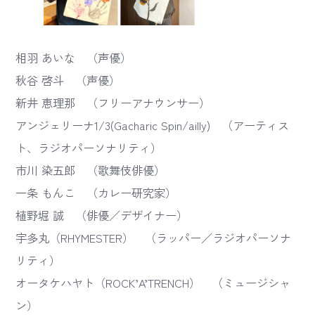
相羽 あいな （声優）
秋谷 啓斗 （声優）
新井 恵理那 （フリーアナウンサー）
アンジェリーナ1/3(Gacharic Spin/ailly) （アーティス
ト、ラジオパーソナリティ）
市川 染五郎 （歌舞伎俳優）
一条 もんこ （カレー研究家）
植野堀 誠 （俳優／デザイナー）
宇多丸（RHYMESTER） （ラッパー／ラジオパーソナ
リティ）
オータケハヤト（ROCK’A’TRENCH） （ミュージシャ
ン）