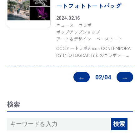
ートフォトトートバッグ
2024.02.16
ニュース
コラボ
ポップアップショップ
アート＆デザイン
ベーストート
CCCアートラボとicon CONTEMPORA
RY PHOTOGRAPHYとのコラボレーシ
ョン第1弾として、京都 蔦屋書店にて
アートフォトトートバッグを展示・販
売。国内で高い注目を集める3名の写真
←
→
02/04
家、大和田良、PHOT […]
検索