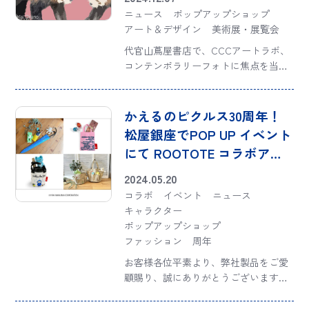
ニュース
ポップアップショップ
アート＆デザイン
美術展・展覧会
代官山蔦屋書店で、CCCアートラボ、
コンテンポラリーフォトに焦点を当て
たグループ展「icon CONTEMPORARY
PHOTOGRAPHY」、トートバッグ専門
ブランドROOTOTE（ルートート）の
かえるのピクルス30周年！
コラボレーション企画 […]
松屋銀座でPOP UP イベント
にて ROOTOTE コラボアイ
テムが先行発売！
2024.05.20
コラボ
イベント
ニュース
キャラクター
ポップアップショップ
ファッション
周年
お客様各位平素より、弊社製品をご愛
顧賜り、誠にありがとうございます。
この度、『IP.CASA.ナガ.pickles-A』
『IP.CASA.オリ.pickles-A』における著