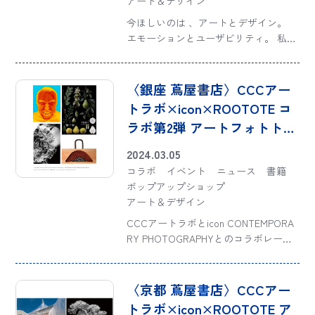
アート＆デザイン
今ほしいのは 、アートとデザイン。
エモーションとユーザビリティ。 私た
ちのコンセプト 「ART ＆ DESIG
N」“ミュージアムトート” をご提案し
ます。
〈銀座 蔦屋書店〉CCCアー
トラボ×icon×ROOTOTE コ
ラボ第2弾 アートフォトトー
トバッグ
2024.03.05
コラボ
イベント
ニュース
書籍
ポップアップショップ
アート＆デザイン
CCCアートラボとicon CONTEMPORA
RY PHOTOGRAPHYとのコラボレーシ
ョン第2弾として、銀座 蔦屋書店にて
アートフォトトートバッグを展示・販
売。今回は、塩原真澄、栗棟美里、平
〈京都 蔦屋書店〉CCCアー
澤賢治、須崎祐次の4名の […]
トラボ×icon×ROOTOTE ア