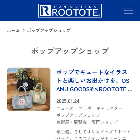
ホーム
ポップアップショップ
ポップアップショップ
ポップでキュートなイラス
トと楽しいお出かけを。OS
AMU GOODS®×ROOTOTE N
ew Item
2025.01.24
ニュース
コラボ
キャラクター
ポップアップショップ
美術展・展覧会
専門ショップ
学生鞄、そしてオサムグッズのトート
バッグ。このスタイルがティーンエイ