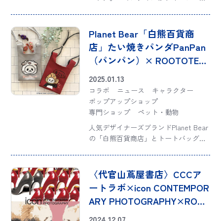
ジャーたちのステイタスになった。 80
年代ガーリーカルチャーのアイコンと
も言えるポップな世界観。世代を超え
Planet Bear「白熊百貨商
て愛され続けるOSAMU GOODS®とト
店」たい焼きパンダPanPan
ート […]
（パンパン）× ROOTOTEコ
ラボレーションのベビール
2025.01.13
ーが登場！
コラボ
ニュース
キャラクター
ポップアップショップ
専門ショップ
ペット・動物
人気デザイナーズブランドPlanet Bear
の「白熊百貨商店」とトートバッグ専
門ブランドROOTOTE(ルートート)が
コラボレーション！人気キャラクター
である店長パンダPanPan（パンパン）
〈代官山蔦屋書店〉CCCア
のコラボトートが完成しまし […]
ートラボ×icon CONTEMPOR
ARY PHOTOGRAPHY×ROO
TOTE コラボ第3弾
2024.12.07