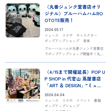
作権表記に誤りがあることが判明いた
〈丸善ジュンク堂書店オリ
しました。お […]
ジナル〉ブルーハムハムRO
OTOTE販売！
2024.05.17
ニュース
コラボ
キャラクター
ポップアップショップ
音楽
ブルーハムハムが丸善ジュンク堂書店
でポップアップショップ開催中！丸善
ジュンク堂書店オリジナルグッズとし
てROOTOTE TALLも販売中。 今回の
テーマ『Study Day』がデザインされ
〈4/15まで開催延長〉POP U
た肩掛けしやすい収納力抜群のTA […]
P SHOP in 代官山 蔦屋書店
「ART ＆ DESIGN」”ミュー
ジアムトート” by ROOTOTE
2024.04.04
ニュース
コラボ
イベント
書籍
ポップアップショップ