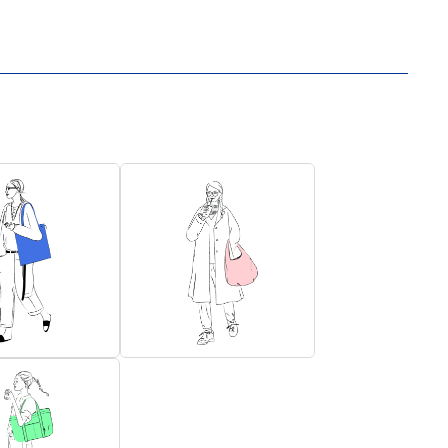
TALL
ROO-shopper