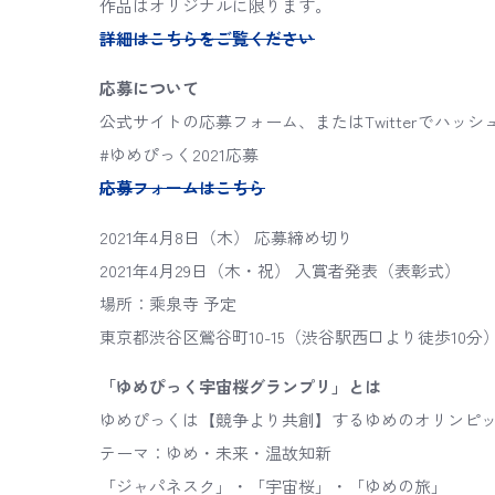
作品はオリジナルに限ります。
詳細はこちらをご覧ください
応募について
公式サイトの応募フォーム、またはTwitterでハッ
#ゆめぴっく2021応募
応募フォームはこちら
2021年4月8日（木） 応募締め切り
2021年4月29日（木・祝） 入賞者発表（表彰式）
場所：乘泉寺 予定
東京都渋谷区鶯谷町10-15（渋谷駅西口より徒歩10分
「ゆめぴっく宇宙桜グランプリ」とは
‪ゆめぴっくは【競争より共創】するゆめのオリンピッ
‪テーマ：ゆめ・未来・温故知新
「ジャパネスク」・「宇宙桜」・「ゆめの旅」