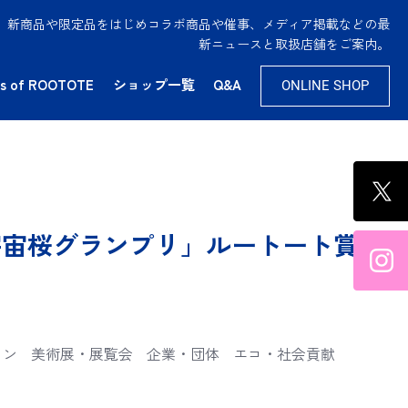
供。新商品や限定品をはじめコラボ商品や催事、メディア掲載などの最
新ニュースと取扱店舗をご案内。
s of ROOTOTE
ショップ一覧
Q&A
ONLINE SHOP
1宇宙桜グランプリ」ルートート賞
イン
美術展・展覧会
企業・団体
エコ・社会貢献