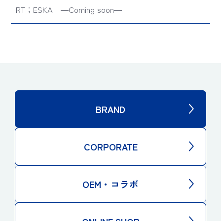
RT；ESKA ―Coming soon―
BRAND
CORPORATE
OEM・コラボ