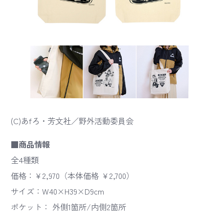
(C)あfろ・芳文社／野外活動委員会
■商品情報
全4種類
価格：￥2,970（本体価格 ￥2,700）
サイズ：W40×H39×D9cm
ポケット： 外側1箇所/内側2箇所