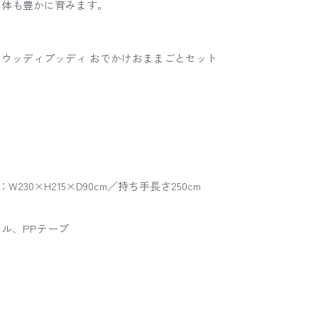
も体も豊かに育みます。
）×ウッディプッディ おでかけおままごとセット
0×H215×D90cm／持ち手長さ250cm
ル、PPテープ