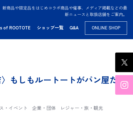
供。新商品や限定品をはじめコラボ商品や催事、メディア掲載などの最
新ニュースと取扱店舗をご案内。
s of ROOTOTE
ショップ一覧
Q&A
ONLINE SHOP
店〉もしもルートートがパン屋だ
ス・イベント
企業・団体
レジャー・旅・観光