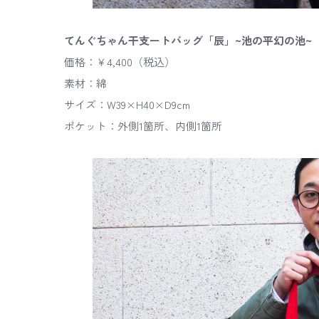
てんぐちゃん干支ートバッグ「辰」~池の平幻の池~
価格：￥4,400（税込）
素材：綿
サイズ：W39×H40×D9cm
ポケット：外側1箇所、内側1箇所