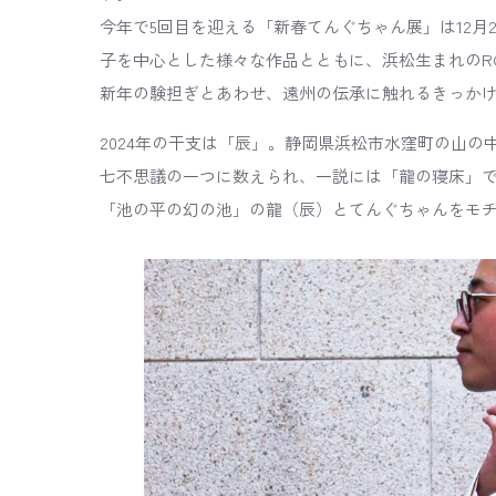
今年で5回目を迎える「新春てんぐちゃん展」は12月
子を中心とした様々な作品とともに、浜松生まれのRO
新年の験担ぎとあわせ、遠州の伝承に触れるきっか
2024年の干支は「辰」。静岡県浜松市水窪町の山の
七不思議の一つに数えられ、一説には「龍の寝床」
「池の平の幻の池」の龍（辰）とてんぐちゃんをモ