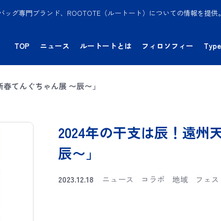
バッグ専門ブランド、ROOTOTE（ルートート）についての情報を提
TOP
ニュース
ルートートとは
フィロソフィー
Type
新春てんぐちゃん展 〜辰〜」
2024年の干支は辰！遠州
辰〜」
2023.12.18
ニュース
コラボ
地域
フェス