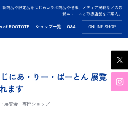
供。新商品や限定品をはじめコラボ商品や催事、メディア掲載などの最
新ニュースと取扱店舗をご案内。
s of ROOTOTE
ショップ一覧
Q&A
ONLINE SHOP
ーじにあ・りー・ばーとん 展覧
されます
・展覧会
専門ショップ