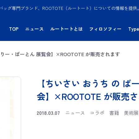
バッグ専門ブランド、ROOTOTE（ルートート）についての情報を提
TOP
ニュース
ルートートとは
フィロソフィー
Type
りー・ばーとん 展覧会】×ROOTOTE が販売されます
【ちいさい おうち の ば
会】×ROOTOTE が販売
2018.03.07
ニュース
コラボ
書籍
美術展