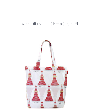
696801●TALL （トール）3,150円