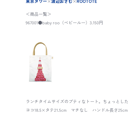
東京タワー
×
渡辺おさむ
×
ROOTOTE
＜商品一覧＞
967001●baby roo（ベビールー）3.150円
ランチタイムサイズのプティなトート。ちょっとし
ヨコ18.5×タテ21.5cm マチなし ハンドル長さ2