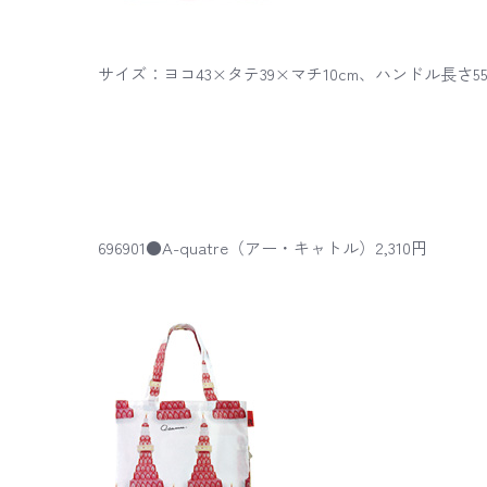
サイズ：ヨコ43×タテ39×マチ10cm、ハンドル長さ
696901●A-quatre（アー・キャトル）2,310円