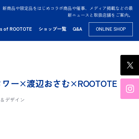
供。新商品や限定品をはじめコラボ商品や催事、メディア掲載などの最
新ニュースと取扱店舗をご案内。
s of ROOTOTE
ショップ一覧
Q&A
ONLINE SHOP
ー×渡辺おさむ×ROOTOTE
＆デザイン