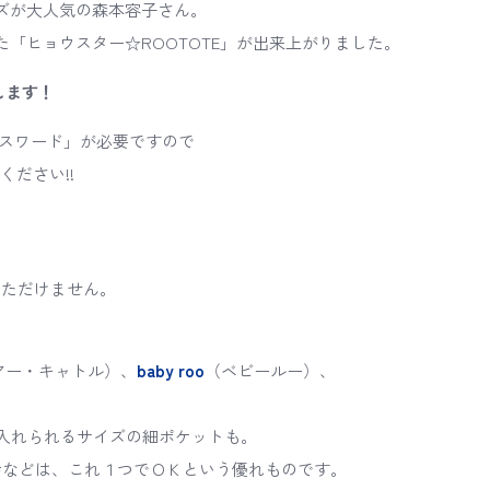
ズが大人気の森本容子さん。
「ヒョウスター☆ROOTOTE」が出来上がりました。
します！
、パスワード」が必要ですので
ください!!
いただけません。
アー・キャトル）、
baby roo
（ベビールー）、
！
入れられるサイズの細ポケットも。
会などは、これ１つでＯＫという優れものです。