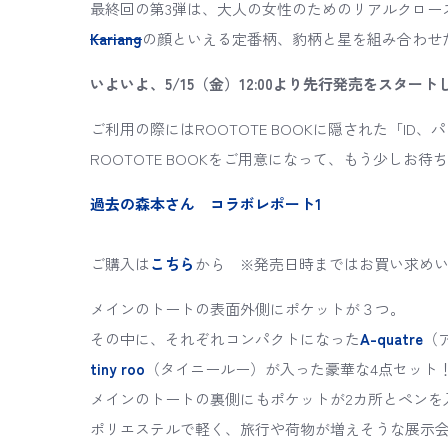
最終回の第3弾は、大人の女性のためのリアルクロー
Kariang
の顔といえる定番柄、豹柄と星を組み合わせた
いよいよ、5/15（金）12:00より先行発売をスタート
ご利用の際にはROOTOTE BOOKに隠された「ID
ROOTOTE BOOKをご用意になって、もう少しお待ち
過去の森本さん コラボレポート1
ご購入は
こちら
から ※発売日時まではお買い求め
メインのトートの表面外側にポケットが３つ。
その中に、それぞれコンパクトになった
A-quatre
（
tiny roo
（タイニールー）が入った豪華な4点セット
メインのトートの裏側にもポケットが2カ所とペンを
ポリエステルで軽く、旅行や荷物が増えそうな展示