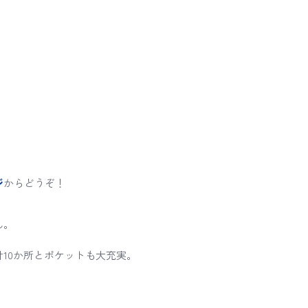
ジ
からどうぞ！
ん。
10か所とポケットも大充実。