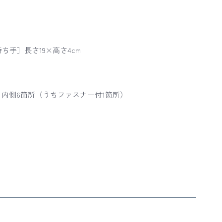
持ち手］長さ19×高さ4cm
内側6箇所（うちファスナー付1箇所）