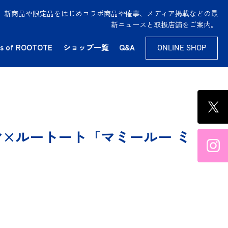
供。新商品や限定品をはじめコラボ商品や催事、メディア掲載などの最
新ニュースと取扱店舗をご案内。
s of ROOTOTE
ショップ一覧
Q&A
ONLINE SHOP
×ルートート「マミールー ミ