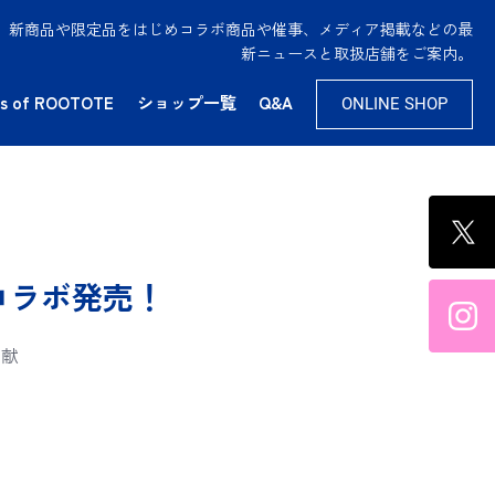
供。新商品や限定品をはじめコラボ商品や催事、メディア掲載などの最
新ニュースと取扱店舗をご案内。
s of ROOTOTE
ショップ一覧
Q&A
ONLINE SHOP
作コラボ発売！
貢献