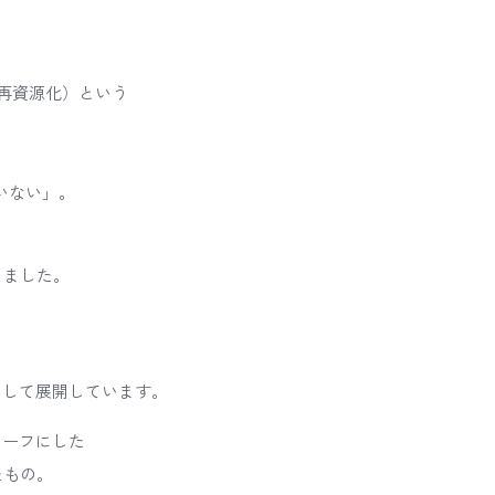
e（再資源化）という
たいない」。
しました。
として展開しています。
チーフにした
たもの。