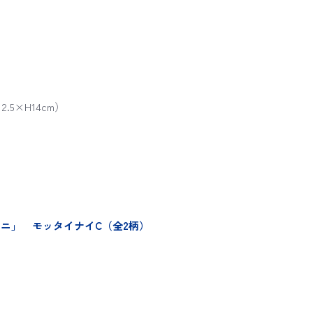
.5×H14cm）
ミニ」 モッタイナイC（全2柄）