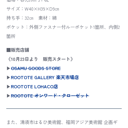
サイズ：W40×H39×D9㎝
持ち手：32㎝ 素材：綿
ポケット：外側ファスナー付ルーポケット1箇所、内側2
箇所
■販売店舗
《10月23日より 販売スタート》
▶
OSAMU GOODS STORE
▶
ROOTOTE GALLERY 楽天市場店
▶
ROOTOTE LOHACO店
▶
ROOTOTE オンワード・クローゼット
また、清須市はるひ美術館、福岡アジア美術館 企画ギ