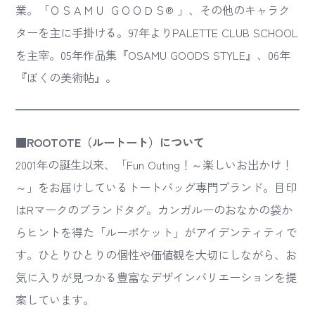
業。「ＯＳＡＭＵ ＧＯＯＤＳ® 」、その他のキャラク
ターを主に手掛ける。97年よりPALETTE CLUB SCHOOL
を主宰。05年作品集『OSAMU GOODS STYLE』、06年
『ぼくの美術帖』。
■ROOTOTE（ルートート）について
2001年の誕生以来、「Fun Outing！～楽しいお出かけ！
～」をお届けしているトートバッグ専門ブランド。目印
はRマークのブランドタグ。カンガルーのおなかの袋か
らヒントを得た「ルーポケット」がアイデンティティで
す。ひとりひとりの個性や価値観を大切にしながら、お
気に入りが見つかる豊富なデザインバリエーションを提
案しています。