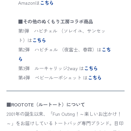
Amazonは
こちら
■その他のぬくもり工房コラボ商品
第1弾 ハビチェル （ソレイユ、サンセッ
ト）は
こちら
第2弾 ハビチェル （夜富士、春霖）は
こち
ら
第3弾 ルーキャリッジ2way は
こちら
第4弾 ベビールーポシェット は
こちら
■ROOTOTE（ルートート）について
2001年の誕生以来、「Fun Outing！～楽しいお出かけ！
～」をお届けしているトートバッグ専門ブランド。目印