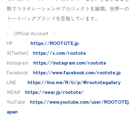
野でコラボレーションやプロジェクトを展開。世界一の
トートバッグブランドを目指しています。
- Official Account -
HP
https://ROOTOTE.jp
X(Twitter)
https://x.com/rootote
Instagram
https://instagram.com/rootote
Facebook
https://www.facebook.com/rootote.jp
LINE
https://line.me/R/ti/p/@roototegallery
WEAR
https://wear.jp/rootote/
YouTube
https://www.youtube.com/user/ROOTOTEj
apan