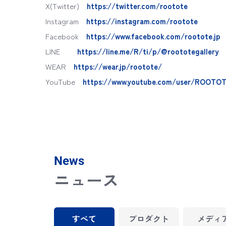
X(Twitter)
https://twitter.com/rootote
Instagram
https://instagram.com/rootote
Facebook
https://www.facebook.com/rootote.jp
LINE
https://line.me/R/ti/p/@roototegallery
WEAR
https://wear.jp/rootote/
YouTube
https://www.youtube.com/user/ROOTOT
News
ニュース
すべて
プロダクト
メディ