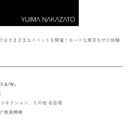
012-13 A/W」ではさまざまなイベントを開催！モードな東京をぜひ体験
-13 A/W」
］
コネクション、その他 各会場
ク推進機構