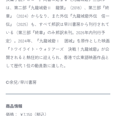
は、第二部『九龍城砦Ⅱ 龍頭』（2018）、第三部『終
章』（2024）からなり、また外伝『九龍城砦外伝 信一
伝』（2025）も、すべて邦訳は早川書房から刊行されて
いる（第三部『終章』のみ邦訳未刊。2026年内刊行予
定）。2024年、『九龍城砦Ⅰ 囲城』を原作とした映画
『トワイライト・ウォリアーズ 決戦！九龍城砦』が公
開されると熱狂的に迎えられ、香港で広東語映画作品と
して歴代１位の動員数に達した。
©余兒/早川書房
商品情報
価格： ￥7,150（税込）