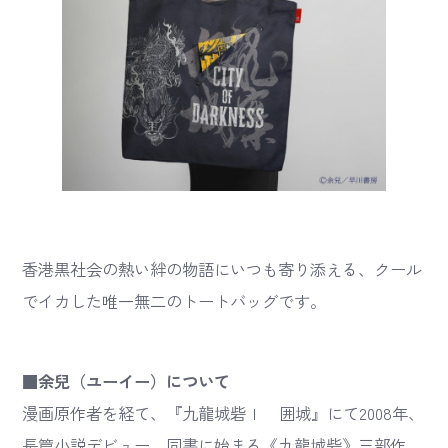
香港黒社会の熱い絆の物語にいつも寄り添える、クール
でイカした唯一無二のトートバッグです。
■余兒（ユーイー）について
漫画原作者を経て、『九龍城砦Ⅰ 囲城』にて2008年、
長篇小説デビュー。同書に始まる《九龍城砦》三部作