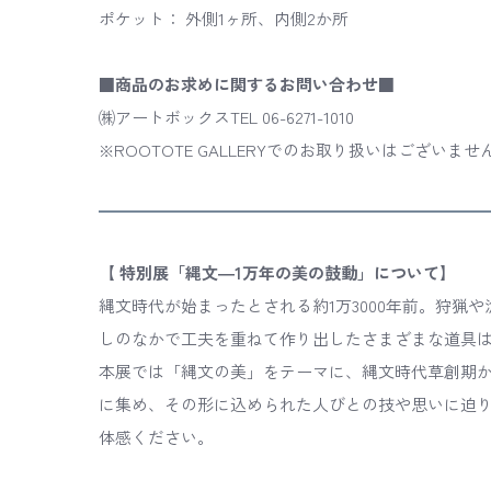
ポケット： 外側1ヶ所、内側2か所
■商品のお求めに関するお問い合わせ■
㈱アートボックスTEL 06-6271-1010
※ROOTOTE GALLERYでのお取り扱いはございませ
【 特別展「縄文―1万年の美の鼓動」について】
縄文時代が始まったとされる約1万3000年前。狩猟
しのなかで工夫を重ねて作り出したさまざまな道具
本展では「縄文の美」をテーマに、縄文時代草創期
に集め、その形に込められた人びとの技や思いに迫り
体感ください。