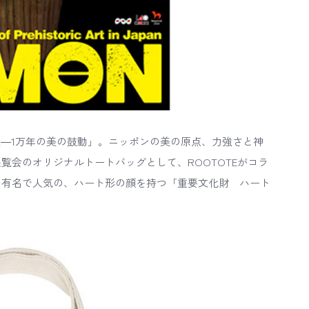
縄文―1万年の美の鼓動」。ニッポンの美の原点、力強さと神
覧会のオリジナルトートバッグとして、ROOTOTEがコラ
に有名で人気の、ハート形の顔を持つ「重要文化財 ハート