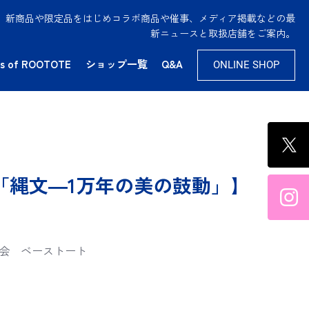
供。新商品や限定品をはじめコラボ商品や催事、メディア掲載などの最
新ニュースと取扱店舗をご案内。
s of ROOTOTE
ショップ一覧
Q&A
ONLINE SHOP
 特別展「縄文―1万年の美の鼓動」】
会
ベーストート