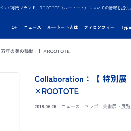
バッグ専門ブランド、ROOTOTE（ルートート）についての情報を提
TOP
ニュース
ルートートとは
フィロソフィー
Type
文―1万年の美の鼓動」】×ROOTOTE
Collaboration：【
×ROOTOTE
2018.06.26
ニュース
コラボ
美術展・展覧