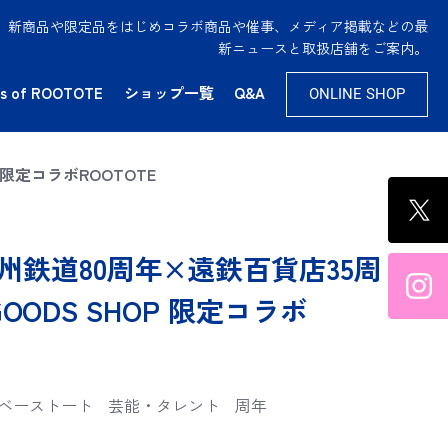
供。新商品や限定品をはじめコラボ商品や催事、メディア掲載などの最
新ニュースと取扱店舗をご案内。
s of ROOTOTE
ショップ一覧
Q&A
ONLINE SHOP
 限定コラボROOTOTE
州鉄道80周年×遠鉄百貨店35周
GOODS SHOP 限定コラボ
ベーストート
芸能・タレント
周年