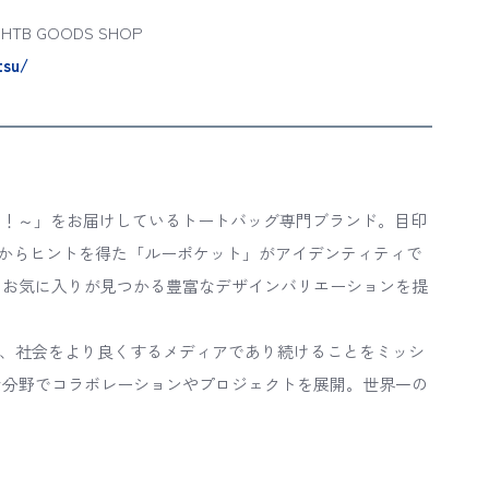
B GOODS SHOP
tsu/
お出かけ！～」をお届けしているトートバッグ専門ブランド。目印
からヒントを得た「ルーポケット」がアイデンティティで
、お気に入りが見つかる豊富なデザインバリエーションを提
広げ、社会をより良くするメディアであり続けることをミッシ
な分野でコラボレーションやプロジェクトを展開。世界一の