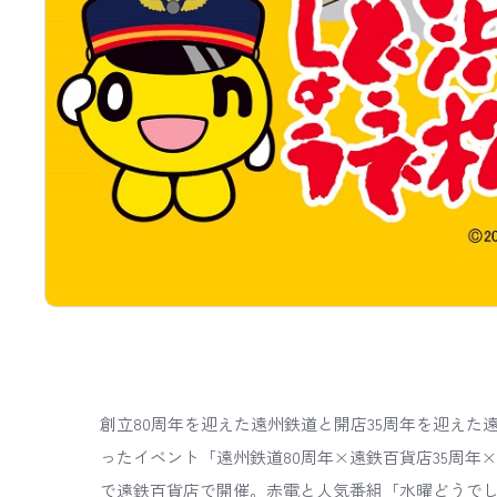
創立80周年を迎えた遠州鉄道と開店35周年を迎えた
ったイベント「遠州鉄道80周年×遠鉄百貨店35周年×HTB5
で遠鉄百貨店で開催。赤電と人気番組「水曜どうでし