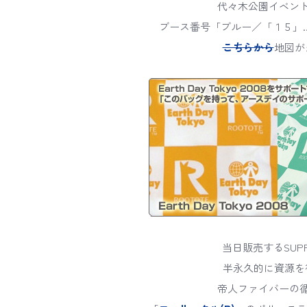
代々木公園イベン
ブース番号「ブルー／「１５」…「４
こちらから
地図が
当日販売するSUPPO
半永久的に資源を
帝人ファイバーの