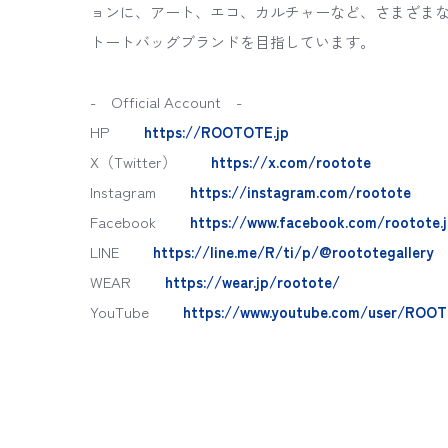
ョンに、アート、エコ、カルチャーなど、さまざま
トートバッグブランドを目指しています。
- Official Account -
HP
https://ROOTOTE.jp
X（Twitter）
https://x.com/rootote
Instagram
https://instagram.com/rootote
Facebook
https://www.facebook.com/rootote.
LINE
https://line.me/R/ti/p/@roototegallery
WEAR
https://wear.jp/rootote/
YouTube
https://www.youtube.com/user/ROO