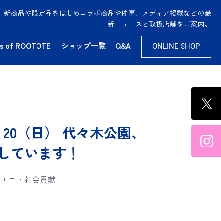
供。新商品や限定品をはじめコラボ商品や催事、メディア掲載などの最
新ニュースと取扱店舗をご案内。
s of ROOTOTE
ショップ一覧
Q&A
ONLINE SHOP
9(土)、20（日） 代々木公園、
ちしています！
エコ・社会貢献