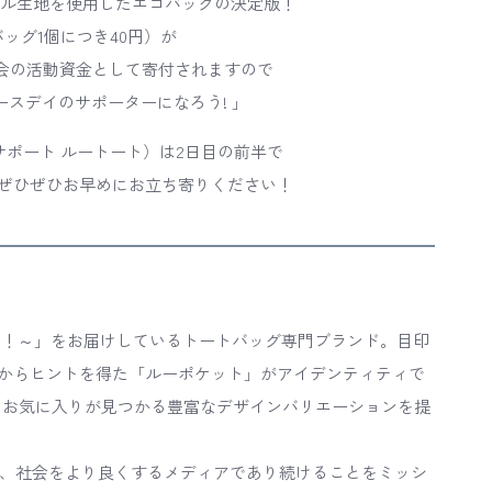
ル生地を使用したエコバッグの決定版！
ッグ1個につき40円）が
08実行委員会の活動資金として寄付されますので
スデイのサポーターになろう! 」
サポート ルートート）は2日目の前半で
ぜひぜひお早めにお立ち寄りください！
お出かけ！～」をお届けしているトートバッグ専門ブランド。目印
からヒントを得た「ルーポケット」がアイデンティティで
、お気に入りが見つかる豊富なデザインバリエーションを提
広げ、社会をより良くするメディアであり続けることをミッシ