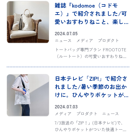
endo ruck-tote（リュックトート）」
雑誌『kodomoe（コドモ
のセカンドモデル。働 […]
エ）』で紹介されました/可
愛いおすわりねこと、楽し
いお出かけ！いつでもどこ
2024.07.05
でも、ほっこり癒してくれ
ニュース
メディア
プロダクト
るトートとポーチ♡
トートバッグ専門ブランドROOTOTE
（ルートート）の可愛いおすわりねこ
とお出かけできるトート「EU.デリ.オ
スワリネコｰA」と、おすわりこねこの
ポーチ「EU.ウィズルー.オスワリネコｰ
日本テレビ「ZIP!」で紹介さ
A」が、親子時間を楽しむ子育て情報
れました/暑い季節のお出か
[…]
けに。ひんやりポケットが
付いた快適トート
2024.07.03
メディア
プロダクト
ニュース
7/3放送の「ZIP！」(日本テレビ)で、
ひんやりポケットがついた快適トート