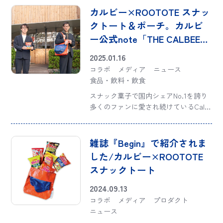
あったかマフラーとしても、斜めがけ
カルビー×ROOTOTE スナッ
できるミニトートとしても使える「マ
クトート＆ポーチ。カルビ
フ・ルー」があ […]
ー公式note「THE CALBEE」
で、その誕生秘話を公開！
2025.01.16
コラボ
メディア
ニュース
食品・飲料・飲食
スナック菓子で国内シェアNo.1を誇り
多くのファンに愛され続けているCalb
ee（カルビー）と、「楽しいお出か
け」を届けるトートバッグ専門ブラン
ドROOTOTE（ルートート）が出会う
雑誌『Begin』で紹介されま
ことで生まれたのは、スナック菓子を
した/カルビー×ROOTOTE
こよ […]
スナックトート
2024.09.13
コラボ
メディア
プロダクト
ニュース