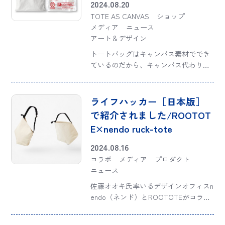
2024.08.20
TOTE AS CANVAS
ショップ
メディア
ニュース
アート＆デザイン
トートバッグはキャンバス素材ででき
ているのだから、キャンバス代わりに
絵を描いたら楽しいよね！そして、そ
れを持った人たちが街を行き交えば、
街はさながらギャラリーのようになる
ライフハッカー［日本版］
のでは？そんな発想から2003年に生ま
で紹介されました/ROOTOT
れたのが「ト […]
E×nendo ruck-tote
2024.08.16
コラボ
メディア
プロダクト
ニュース
佐藤オオキ氏率いるデザインオフィスn
endo（ネンド）とROOTOTEがコラボ
レーションした機能面だけでなく視覚
的にもハイブリッドな「ROOTOTE×n