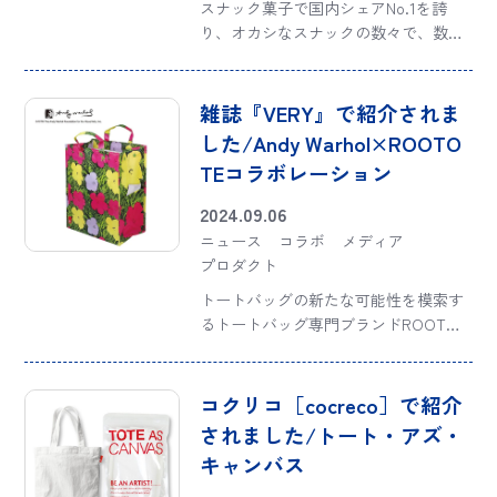
スナック菓子で国内シェアNo.1を誇
り、オカシなスナックの数々で、数多
くの熱いファンの皆さんに愛され続け
ているCalbee（カルビー）と、楽しい
お出かけを届けるため年間約1000種類
雑誌『VERY』で紹介されま
もの雑貨トートをつくり続けるトート
した/Andy Warhol×ROOTO
バッ […]
TEコラボレーション
2024.09.06
ニュース
コラボ
メディア
プロダクト
トートバッグの新たな可能性を模索す
るトートバッグ専門ブランドROOTOT
Eは、【持ち運べるアート】としてア
ンディ・ウォーホルの作品をのせたプ
ロダクトを2006年から数多く手掛けて
コクリコ［cocreco］で紹介
います。そのひとつが、ファッション
されました/トート・アズ・
& […]
キャンバス