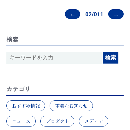
が紹介されました。トートバッグ専門
ブランドROOTOTE（ルートート）
は、カンガルーのおなかの袋からヒン
←
→
02/011
トを得た「ルーポケット」がアイデン
ティテ […]
検索
カテゴリ
おすすめ情報
重要なお知らせ
ニュース
プロダクト
メディア