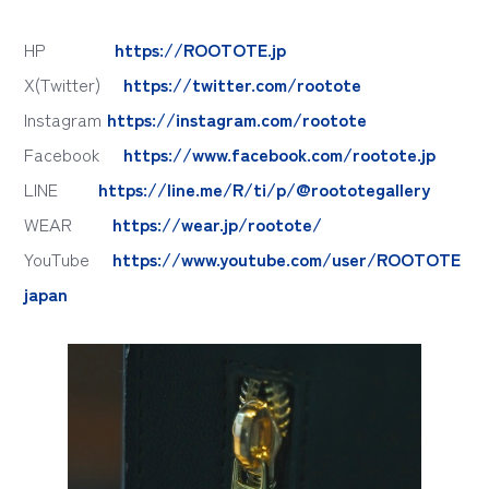
HP
https://ROOTOTE.jp
X(Twitter)
https://twitter.com/rootote
Instagram
https://instagram.com/rootote
Facebook
https://www.facebook.com/rootote.jp
LINE
https://line.me/R/ti/p/@roototegallery
WEAR
https://wear.jp/rootote/
YouTube
https://www.youtube.com/user/ROOTOTE
japan