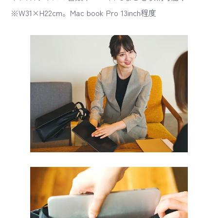
※W31×H22cm。Mac book Pro 13inch程度