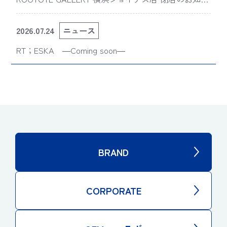
せ
2026.07.24
ニュース
RT；ESKA ―Coming soon―
BRAND
CORPORATE