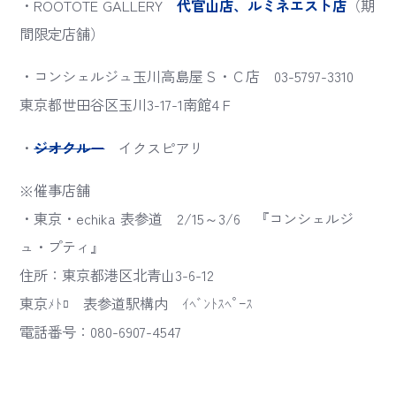
・ROOTOTE GALLERY
代官山店、ルミネエスト店
（期
間限定店舗）
・コンシェルジュ玉川高島屋Ｓ・Ｃ店 03-5797-3310
東京都世田谷区玉川3-17-1南館4Ｆ
・
ジオクルー
イクスピアリ
※催事店舗
・東京・echika 表参道 2/15～3/6 『コンシェルジ
ュ・プティ』
住所：東京都港区北青山3-6-12
東京ﾒﾄﾛ 表参道駅構内 ｲﾍﾞﾝﾄｽﾍﾟｰｽ
電話番号：080-6907-4547