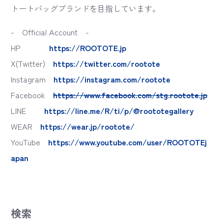
トートバッグブランドを目指しています。
- Official Account -
HP
https://ROOTOTE.jp
X(Twitter)
https://twitter.com/rootote
Instagram
https://instagram.com/rootote
Facebook
https://www.facebook.com/stg.rootote.jp
LINE
https://line.me/R/ti/p/@roototegallery
WEAR
https://wear.jp/rootote/
YouTube
https://www.youtube.com/user/ROOTOTEj
apan
検索