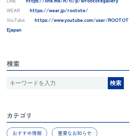
LINE
https://line.me/R/ti/p/@roototegallery
WEAR
https://wear.jp/rootote/
YouTube
https://www.youtube.com/user/ROOTOT
Ejapan
検索
カテゴリ
おすすめ情報
重要なお知らせ