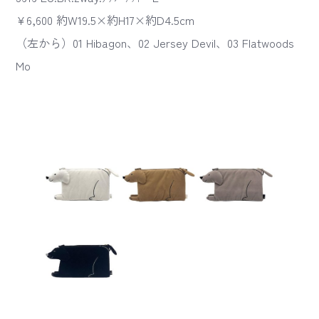
¥6,600 約W19.5×約H17×約D4.5cm
（左から）01 Hibagon、02 Jersey Devil、03 Flatwoods
Mo