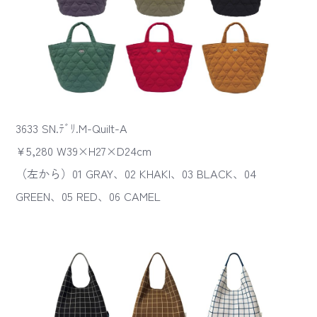
3633 SN.ﾃﾞﾘ.M-Quilt-A
¥5,280 W39×H27×D24cm
（左から）01 GRAY、02 KHAKI、03 BLACK、04
GREEN、05 RED、06 CAMEL