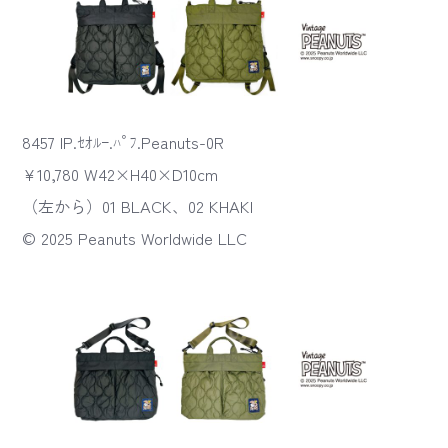
8457 IP.ｾｵﾙｰ.ﾊﾟﾌ.Peanuts-0R
¥10,780 W42×H40×D10cm
（左から）01 BLACK、02 KHAKI
© 2025 Peanuts Worldwide LLC