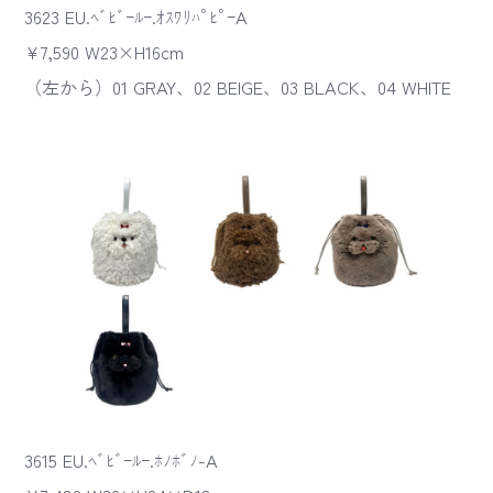
3623 EU.ﾍﾞﾋﾞｰﾙｰ.ｵｽﾜﾘﾊﾟﾋﾟｰA
¥7,590 W23×H16cm
（左から）01 GRAY、02 BEIGE、03 BLACK、04 WHITE
3615 EU.ﾍﾞﾋﾞｰﾙｰ.ﾎﾉﾎﾞﾉ-A