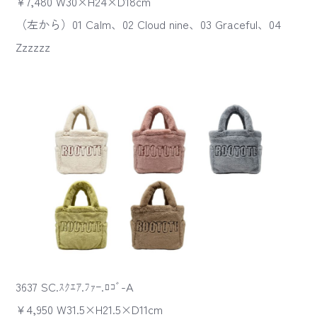
¥7,480 W30×H24×D18cm
（左から）01 Calm、02 Cloud nine、03 Graceful、04
Zzzzzz
3637 SC.ｽｸｴｱ.ﾌｧｰ.ﾛｺﾞ-A
¥4,950 W31.5×H21.5×D11cm