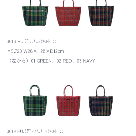
3618 EU.ﾃﾞﾘ.ﾁｪｯｸｷﾙﾄｰC
¥5,720 W28×H28×D12cm
（左から）01 GREEN、02 RED、03 NAVY
3619 EU.ﾐﾃﾞｨｱﾑ.ﾁｪｯｸｷﾙﾄｰC