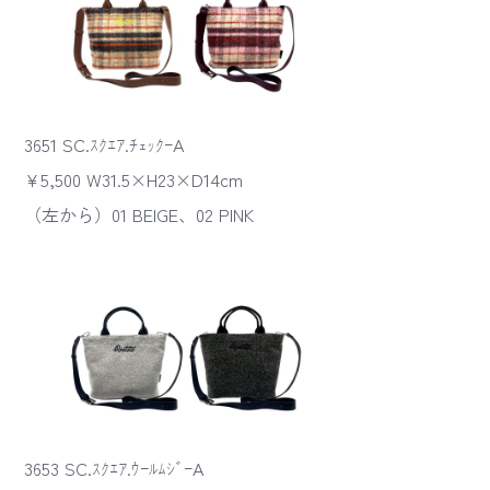
3651 SC.ｽｸｴｱ.ﾁｪｯｸｰA
¥5,500 W31.5×H23×D14cm
（左から）01 BEIGE、02 PINK
3653 SC.ｽｸｴｱ.ｳｰﾙﾑｼﾞｰA