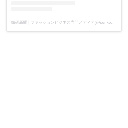
繊研新聞 | ファッションビジネス専門メディア(@senken_plus)がシェアした投稿