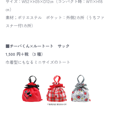
サイズ：W52×H39×D12㎝（コンパクト時：W11×H18
㎝）
素材；ポリエステル ポケット：外側2カ所（うちファ
スナー付1カ所）
■チーバくん×ルートート サック
1,500 円＋税 （3 種）
巾着型にもなるミニサイズのトート