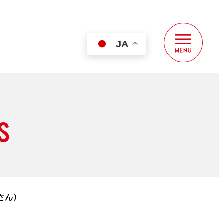
JA
ド
さん）