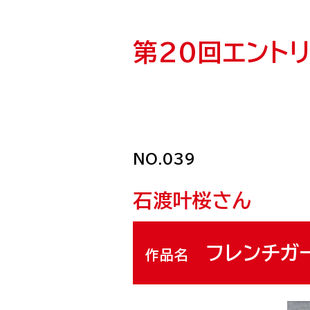
チャリティーイ
第20回
エント
ニュース一覧
NO.039
トート・アズ・キ
石渡叶桜
さん
オンラインシ
フレンチガ
作品名
ルートートオフィ