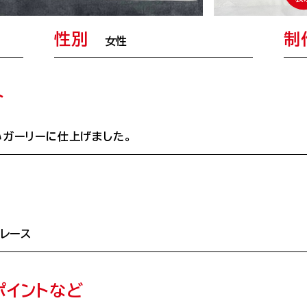
性別
制
女性
ト
いガーリーに仕上げました。
、レース
ポイントなど